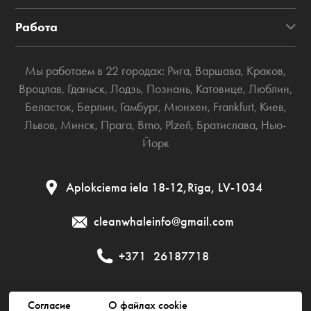
Работа
Мы работаем в 22 городах:
Рига
,
Варшава
,
Краков
,
Вроцлав
,
Гданьск
,
Лодзь
,
Познань
,
Катовице
,
Люблин
,
Беласток
,
Берлин
,
Гамбург
,
Мюнхен
,
Frankfurt
,
Киев
,
Львов
,
Минск
,
Прага
,
Brno
,
Plzeň
,
Братислава
,
Нью-
Йорк
Aplokciema iela 18-12,Rīga, LV-1034
cleanwhaleinfo@gmail.com
+371
26187718
Публичный договор
Политика приватности
Согласие
О файлах cookie