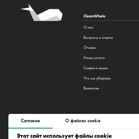
CleanWhale
О нас
Вопросы и ответы
Отзывы
Наши услуги
Cкидки и акции
Что мы убираем
Вакансии
Мы работаем в 22 городах:
Рига
,
Согласие
О файлах cookie
Plzeň
,
Братислава
,
Нью-Йорк
Этот сайт использует файлы cookie
Aplokciema iela 18-12,Rīga