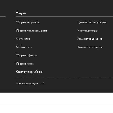
Услуги
Уборка квартиры
Цены на наши услуги
Уборка после ремонта
Чистка духовки
Химчистка
Химчистка дивана
Мойка окон
Химчистка ковров
Уборка офисов
Уборка кухни
Конструктор уборки
Все наши услуги
Варшава
,
Краков
,
Вроцлав
,
Гданьск
,
Лодзь
,
Познань
,
Катовице
,
Люблин
,
Беласток
,
, LV-1034
cleanwhaleinfo@gmail.com
+371
26187718