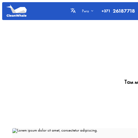
26187718
+371
Рига
Там 