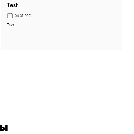
Test️
04.01.2021
Text
ры