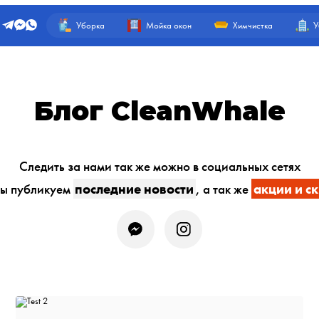
Уборка
Мойка окон
Химчистка
У
Блог CleanWhale
Следить за нами так же можно в социальных сетях
мы публикуем
последние новости
, а так же
акции и с