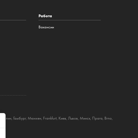
Работа
Вакансии
Берлин
,
Гамбург
,
Мюнхен
,
Frankfurt
,
Киев
,
Львов
,
Минск
,
Прага
,
Brno
,