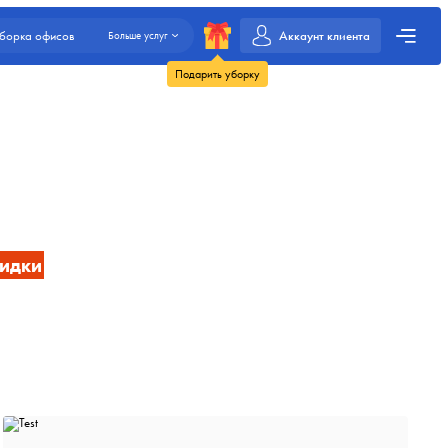
Аккаунт клиента
борка офисов
Больше услуг
Подарить уборку
кидки