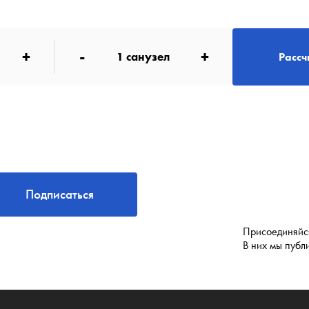
+
-
+
1
санузел
Рассч
Подписаться
Присоединяйся
В них мы публ