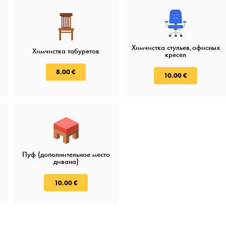
Химчистка стульев,офисных
Химчистка табуретов
кресел
8.00 €
10.00 €
Пуф (дополнительное место
дивана)
10.00 €