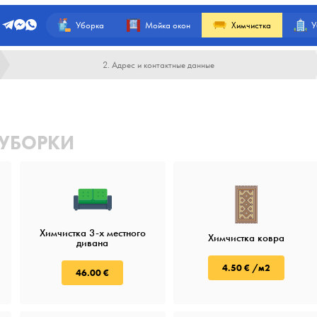
Уборка
Мойка окон
Химчистка
У
2. Адрес и контактные данные
 УБОРКИ
а
Химчистка 3-х местного
Химчистка ковра
дивана
4.50 € /м2
46.00 €