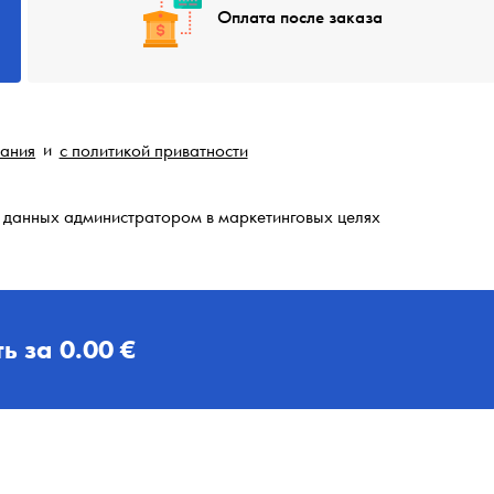
Оплата после заказа
вания
и
с политикой приватности
 данных администратором в маркетинговых целях
ь за
0.00 €