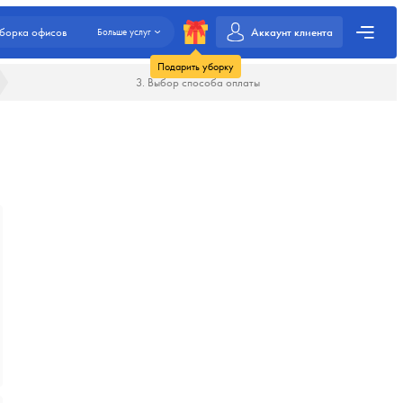
Аккаунт клиента
борка офисов
Больше услуг
Подарить уборку
3. Выбор способа оплаты