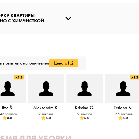
ОРКУ КВАРТИРЫ
НО С ХИМЧИСТКОЙ
ть опытных исполнителей
Цена x1.2
x1.2
x1.2
Ilze Š.
Aleksandrs K.
Kristina G.
Tetiana B.
42 заказов
9 заказов
9 заказов
155 заказов
4.8
5.0
5.0
5.0
РЕМЯ ДЛЯ УБОРКИ