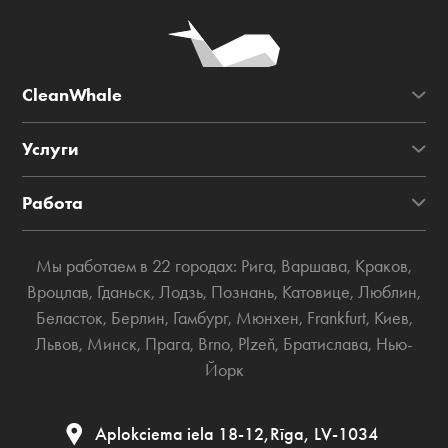
CleanWhale
Услуги
Работа
Мы работаем в 22 городах:
Рига
,
Варшава
,
Краков
,
Вроцлав
,
Гданьск
,
Лодзь
,
Познань
,
Катовице
,
Люблин
,
Беласток
,
Берлин
,
Гамбург
,
Мюнхен
,
Frankfurt
,
Киев
,
Львов
,
Минск
,
Прага
,
Brno
,
Plzeň
,
Братислава
,
Нью-
Йорк
Aplokciema iela 18-12,Rīga, LV-1034