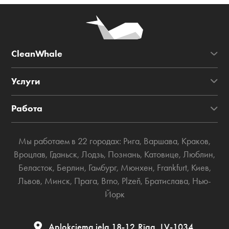
CleanWhale
Услуги
Работа
Мы работаем в 22 городах:
Рига
,
Варшава
,
Краков
,
Вроцлав
,
Гданьск
,
Лодзь
,
Познань
,
Катовице
,
Люблин
,
Беласток
,
Берлин
,
Гамбург
,
Мюнхен
,
Frankfurt
,
Киев
,
Львов
,
Минск
,
Прага
,
Brno
,
Plzeň
,
Братислава
,
Нью-
Йорк
Aplokciema iela 18-12,Rīga, LV-1034