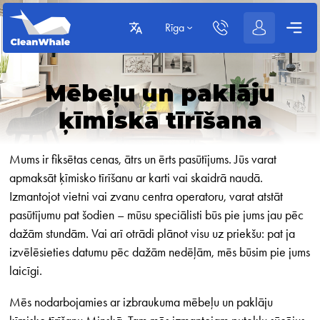
Rīga
Mēbeļu un paklāju
ķīmiskā tīrīšana
Mums ir fiksētas cenas, ātrs un ērts pasūtījums. Jūs varat
apmaksāt ķīmisko tīrīšanu ar karti vai skaidrā naudā.
Izmantojot vietni vai zvanu centra operatoru, varat atstāt
pasūtījumu pat šodien – mūsu speciālisti būs pie jums jau pēc
dažām stundām. Vai arī otrādi plānot visu uz priekšu: pat ja
izvēlēsieties datumu pēc dažām nedēļām, mēs būsim pie jums
laicīgi.
Mēs nodarbojamies ar izbraukuma mēbeļu un paklāju