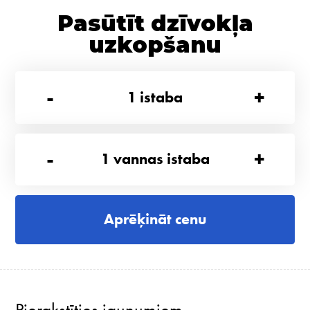
Pasūtīt dzīvokļa
uzkopšanu
-
+
1
istaba
-
+
1
vannas istaba
Aprēķināt cenu
Pierakstīties jaunumiem