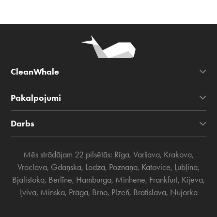
CleanWhale
Pakalpojumi
Darbs
Mēs strādājam 22 pilsētās:
Rīga
,
Varšava
,
Krakova
,
Vroclava
,
Gdaņska
,
Lodza
,
Poznaņa
,
Katovice
,
Ļubļina
,
Bjalistoka
,
Berlīne
,
Hamburga
,
Minhene
,
Frankfurt
,
Kijeva
,
Ļviva
,
Minska
,
Prāga
,
Brno
,
Plzeň
,
Bratislava
,
Ņujorka