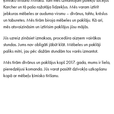
ķīmisko tīrīšanu Minskā. Tam mēs izmantojam putekļu sūcējus
Karcher un tā paša ražotāja līdzekļus. Mēs varam iztīrīt
jebkuras mēbeles ar auduma virsmu – dīvānus, tahtu, krēslus
un taburetes. Mēs tīrām biroja mēbeles un paklāju. Kā arī,
mēs atsvaizināsim un iztīrīsim paklājus jūsu mājās.
Jūs uzreiz zināsiet izmaksas, procedūra aizņem vairākas
stundas. Jums nav obligāti jābūt klāt. Mēbeles un paklāji
paliks mitri, jau pēc dažām stundām tos varēs izmantot.
Mēs tīrām dīvānus un paklājus kopš 2017. gada, mums ir liela,
pieredzējusi komanda. Jūs varat pasūtīt dzīvokļa uzkopšanu
kopā ar mēbeļu ķīmisko tīrīšanu.