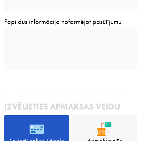
Papildus informācija noformējot pasūtījumu
IZVĒLIETIES APMAKSAS VEIDU
Ar karti online/Apple
Apmaksa pēc