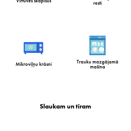
Virtuves skapīšus
resti
Trauku mazgājamā
Mikroviļņu krāsni
mašīna
Slaukam un tīram