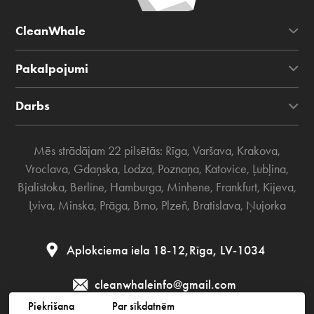
CleanWhale
Pakalpojumi
Darbs
Mēs strādājam 22 pilsētās:
Rīga
,
Varšava
,
Krakova
,
Vroclava
,
Gdaņska
,
Lodza
,
Poznaņa
,
Katovice
,
Ļubļina
,
Bjalistoka
,
Berlīne
,
Hamburga
,
Minhene
,
Frankfurt
,
Kijeva
,
Ļviva
,
Minska
,
Prāga
,
Brno
,
Plzeň
,
Bratislava
,
Ņujorka
Aplokciema iela 18-12,Rīga, LV-1034
cleanwhaleinfo@gmail.com
Piekrišana
Par sīkdatnēm