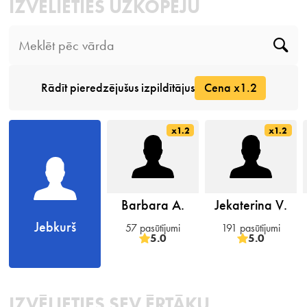
IZVĒLIETIES UZKOPĒJU
Rādīt pieredzējušus izpildītājus
Cena x1.2
x1.2
x1.2
Barbara A.
Jekaterina V.
Jebkurš
57 pasūtījumi
191 pasūtījumi
5.0
5.0
IZVĒLIETIES SEV ĒRTĀKU