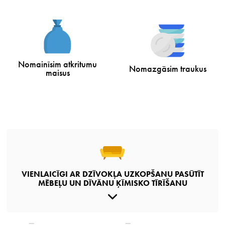
Nomainīsim atkritumu
Nomazgāsim traukus
maisus
VIENLAICĪGI AR DZĪVOKĻA UZKOPŠANU PASŪTĪT
MĒBEĻU UN DĪVĀNU ĶĪMISKO TĪRĪŠANU