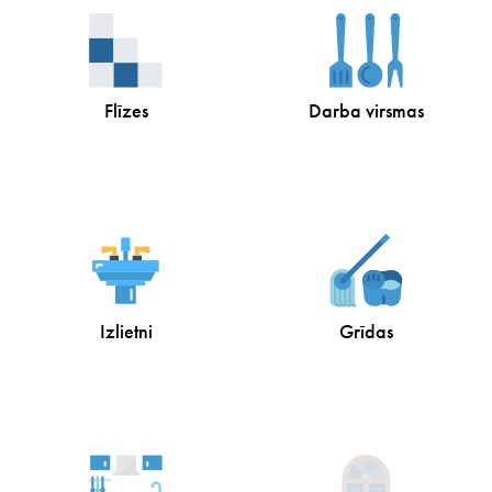
Flīzes
Darba virsmas
Izlietni
Grīdas