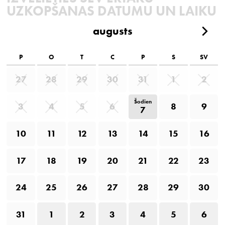
UZKOPŠANAS DATUMU UN LAIKU
augusts
P
O
T
C
P
S
SV
27
28
29
30
31
1
2
Šodien
3
4
5
6
8
9
7
10
11
12
13
14
15
16
17
18
19
20
21
22
23
24
25
26
27
28
29
30
31
1
2
3
4
5
6