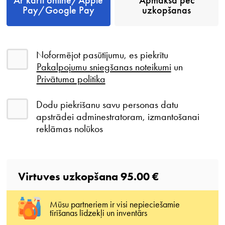
Pay/Google Pay
uzkopšanas
Noformējot pasūtījumu, es piekrītu
Pakalpojumu sniegšanas noteikumi
un
Privātuma politika
Dodu piekrišanu savu personas datu
apstrādei adminestratoram, izmantošanai
reklāmas nolūkos
Virtuves uzkopšana
95.00 €
Mūsu partneriem ir visi nepieciešamie
tīrīšanas līdzekļi un inventārs