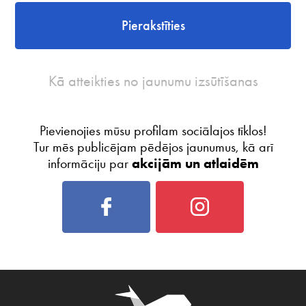
Pierakstīties
Kā atteikties no jaunumu izsūtīšanas
Pievienojies mūsu profilam sociālajos tīklos!
Tur mēs publicējam pēdējos jaunumus, kā arī
informāciju par
akcijām un atlaidēm