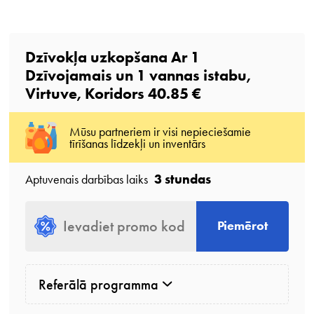
Dzīvokļa uzkopšana Ar
1
Dzīvojamais
un
1
vannas istabu
,
Virtuve, Koridors
40.85 €
Mūsu partneriem ir visi nepieciešamie
tīrīšanas līdzekļi un inventārs
3 stundas
Aptuvenais darbības laiks
Piemērot
Referālā programma