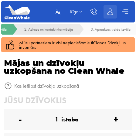
Rīga
zvēle
2. Adrese un kontaktinformācija
3. Apmaksas veida izvēle
Mūsu partneriem ir visi nepieciešamie tīrīšanas līdzekļi un
inventārs
Mājas un dzīvokļu
uzkopšana no Clean Whale
Kas ietilpst dzīvokļa uzkopšanā
JŪSU DZĪVOKLIS
-
+
1
istaba