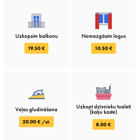
Uzkopsim balkonu
Nomazgāsim logus
19.50 €
10.50 €
Uzkopt dzīvnieku tualeti
Veļas gludināšana
(kaķu kaste)
20.00 € /st.
8.00 €