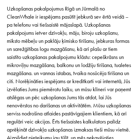
Uzkopšanas pakalpojumus Rīgā un Jūrmalā no
CleanWhale ir iespējams pasūtīt jebkurā sev ērtā veidā –
pa telefonu vai tiešsaistē mājaslapā. Uzkopšanas
pakalpojums ietver dzīvokļu, māju, biroju uzkopšanu,
mīksto mēbeļu un paklāju ķīmisko tīrīšanu, jebkuras formas
un sarežģītības logu mazgāšanu, kā arī plašu ar tiem
saistīto uzkopšanas pakalpojumu klāstu: cepeškrāsns un
mikroviļņu mazgāšana, balkonu un lodžiju tīrīšana, tualetes
mazgāšana. un vannas istabas, tvaika nosūcēja tīrīšana un
citi. Norēķināties iespējams ar kredītkarti vai internetā, Jūs
izvēlaties Jums piemērotu laiku, un mūsu klīneri var paņemt
atslēgas un pēc uzkopšanas Jums tās atdot, lai Jūs
nenovērstos no darīšanas un aktivitātēm. Mūsu uzkopšanas
serviss nodrošina atlaides pastāvīgajiem klientiem, kā arī
regulāri veic akcijas. Ērts tiešsaistes kalkulators palīdz
aprēķināt dzīvokļa uzkopšanas izmaksas tieši mūsu vietnē.
Aizpildiet pieteikumu jau tūlīt, un mēs nekavējoties