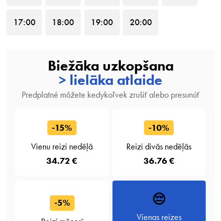
17
:00
18
:00
19
:00
20
:00
Biežāka uzkopšana
> lielāka atlaide
Predplatné môžete kedykoľvek zrušiť alebo presunúť
-15%
-10%
Vienu reizi nedēļā
Reizi divās nedēļās
34.72 €
36.76 €
😔
-5%
Vienas reizes