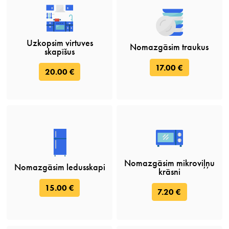
Uzkopsim virtuves
Nomazgāsim traukus
skapīšus
17.00 €
20.00 €
Nomazgāsim mikroviļņu
Nomazgāsim ledusskapi
krāsni
15.00 €
7.20 €