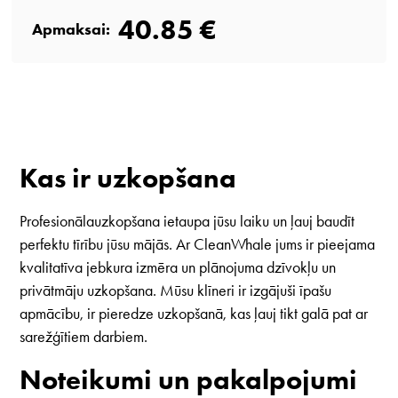
40.85 €
Apmaksai:
Kas ir uzkopšana
Profesionālauzkopšana ietaupa jūsu laiku un ļauj baudīt
perfektu tīrību jūsu mājās. Ar CleanWhale jums ir pieejama
kvalitatīva jebkura izmēra un plānojuma dzīvokļu un
privātmāju uzkopšana. Mūsu klīneri ir izgājuši īpašu
apmācību, ir pieredze uzkopšanā, kas ļauj tikt galā pat ar
sarežģītiem darbiem.
Noteikumi un pakalpojumi