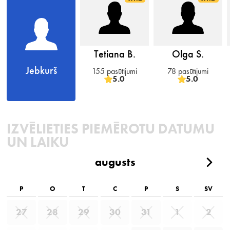
Tetiana B.
Olga S.
Jebkurš
155 pasūtījumi
78 pasūtījumi
5.0
5.0
IZVĒLIETIES PIEMĒROTU DATUMU
UN LAIKU
augusts
P
O
T
C
P
S
SV
27
28
29
30
31
1
2