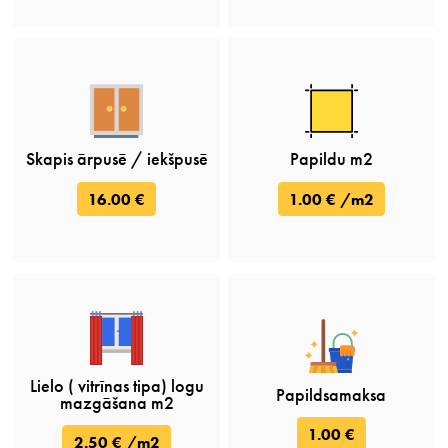
Skapis ārpusē / iekšpusē
Papildu m2
16.00 €
1.00 € /m2
Lielo ( vitrīnas tipa) logu
Papildsamaksa
mazgāšana m2
1.00 €
2.50 € /m2