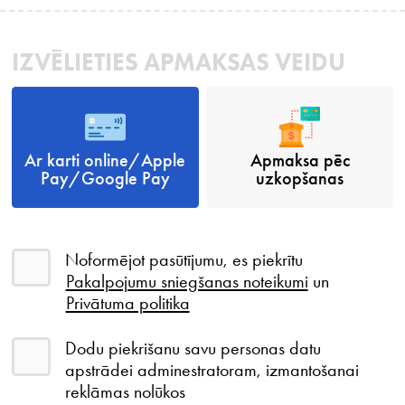
IZVĒLIETIES APMAKSAS VEIDU
Ar karti online/Apple
Apmaksa pēc
Pay/Google Pay
uzkopšanas
Noformējot pasūtījumu, es piekrītu
Pakalpojumu sniegšanas noteikumi
un
Privātuma politika
Dodu piekrišanu savu personas datu
apstrādei adminestratoram, izmantošanai
reklāmas nolūkos