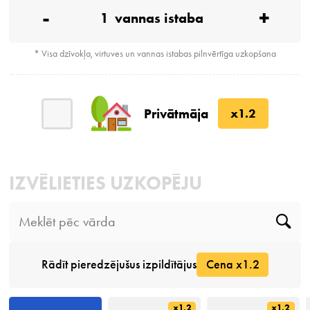
-
+
1
vannas istaba
* Visa dzīvokļa, virtuves un vannas istabas pilnvērtīga uzkopšana
Privātmāja
x1.2
IZVĒLIETIES UZKOPĒJU
Rādīt pieredzējušus izpildītājus
Cena x1.2
x1.2
x1.2