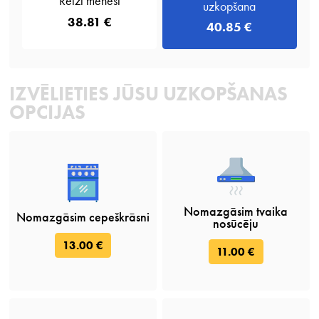
Reizi mēnesī
uzkopšana
38.81 €
40.85 €
IZVĒLIETIES JŪSU UZKOPŠANAS
OPCIJAS
Nomazgāsim tvaika
Nomazgāsim cepeškrāsni
nosūcēju
13.00 €
11.00 €