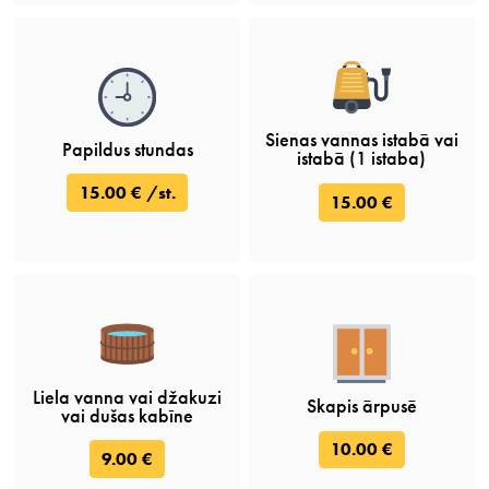
Sienas vannas istabā vai
Papildus stundas
istabā (1 istaba)
15.00 € /st.
15.00 €
Liela vanna vai džakuzi
Skapis ārpusē
vai dušas kabīne
10.00 €
9.00 €