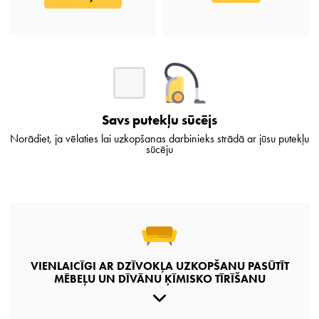
Savs putekļu sūcējs
Norādiet, ja vēlaties lai uzkopšanas darbinieks strādā ar jūsu putekļu
sūcēju
VIENLAICĪGI AR DZĪVOKĻA UZKOPŠANU PASŪTĪT
MĒBEĻU UN DĪVĀNU ĶĪMISKO TĪRĪŠANU