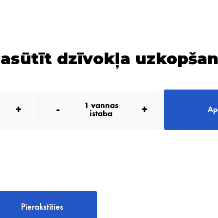
asūtīt dzīvokļa uzkopša
1
vannas
+
-
+
Ap
istaba
Pierakstīties