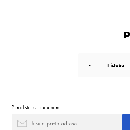
P
-
1
istaba
Pierakstīties jaunumiem