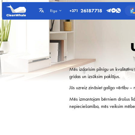
26187718
+371
Rīga
Mēs izdarīsim pilnīgu un kvalitatīv
grīdas un izsūksim paklājus.
Jūs uzreiz zināsiet galīgo vērtību –
Mēs izmantojam bērniem drošus līdze
nepieciešamība, mēs veiksim mēbeļu