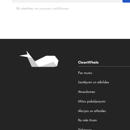
Kā atteikties no jaunumu izsūtīšanas
CleanWhale
Par mums
Jautājumi un atbildes
Atsauksmes
Mūsu pakalpojumi
Akcijas un atlaides
Ko mēs tīram
Vakances