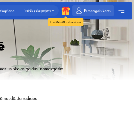
Personīgais konts
uzkopšana
Vairāk pakalpojumu
Uzdāvināt uzkopšanu
ē
irsmas un skolas galdus, nomazgāsim
ā naudā. Ja radīsies