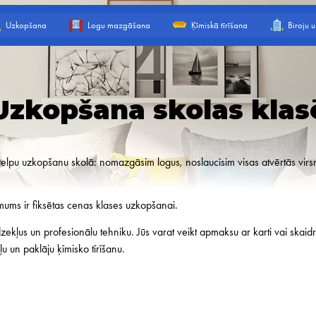
Uzkopšana
Logu mazgāšana
Ķīmiskā tīrīšana
Biroju 
Uzkopšana skolas klas
u telpu uzkopšanu skolā: nomazgāsim logus, noslaucīsim visas atvērtās v
 mums ir fiksētas cenas klases uzkopšanai.
kļus un profesionālu tehniku. Jūs varat veikt apmaksu ar karti vai skaidr
 un paklāju ķīmisko tīrīšanu.