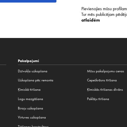
Pievienojies mūsu profilam 
Tur mēs publicējam pēdējo
atlaidēm
Pakalpojumi
Dzīvokļa uzkopšana
Mūsu pakalpojumu cenas
Uzkopšana pēc remonta
Cepeškrāsns tīrīšana
Ķīmiskā tīrīšana
Ķīmiskās tīrīšanas dīvāns
Logu mazgāšana
Paklāju tīrīšana
Biroju uzkopšana
Virtuves uzkopšana
Tīrīšanas konstruktors