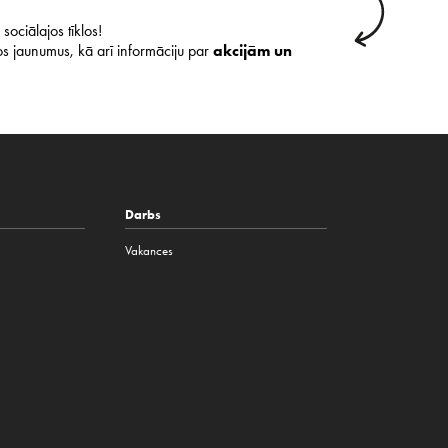
sociālajos tīklos!
s jaunumus, kā arī informāciju par
akcijām un
Darbs
Vakances