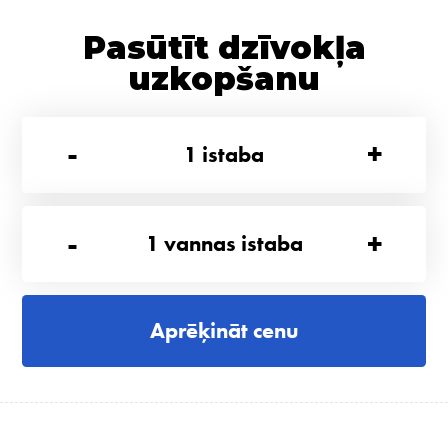
Pasūtīt dzīvokļa
uzkopšanu
-
+
1
istaba
-
+
1
vannas istaba
Aprēķināt cenu