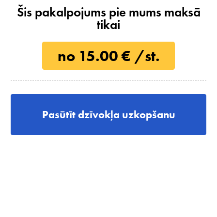
Šis pakalpojums pie mums maksā
tikai
no 15.00 € /st.
Pasūtīt dzīvokļa uzkopšanu