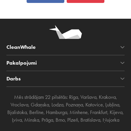
CleanWhale
Pakalpojumi
Darbs
Mēs strādājam 22 pilsētās:
Rīga
,
Varšava
,
Krakova
,
Vroclava
,
Gdaņska
,
Lodza
,
Poznaņa
,
Katovice
,
Ļubļina
,
Bjalistoka
,
Berlīne
,
Hamburga
,
Minhene
,
Frankfurt
,
Kijeva
,
Ļviva
,
Minska
,
Prāga
,
Brno
,
Plzeň
,
Bratislava
,
Ņujorka