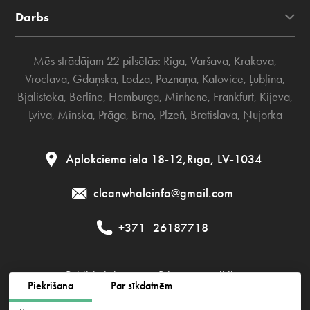
Darbs
Mēs strādājam 22 pilsētās:
Rīga
,
Varšava
,
Krakova
,
Vroclava
,
Gdaņska
,
Lodza
,
Poznaņa
,
Katovice
,
Ļubļina
,
Bjalistoka
,
Berlīne
,
Hamburga
,
Minhene
,
Frankfurt
,
Kijeva
,
Ļviva
,
Minska
,
Prāga
,
Brno
,
Plzeň
,
Bratislava
,
Ņujorka
Aplokciema iela 18-12,Rīga, LV-1034
cleanwhaleinfo@gmail.com
+371
26187718
Publiskais līgums
Privātuma politika
Piekrišana
Par sīkdatnēm
Sīkdatņu politika