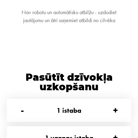
Nav robotu un automātisku atbilžu - uzdodiet
jautājumu un ātri saņemiet atbildi no cilvēka
Pasūtīt dzīvokļa
uzkopšanu
-
+
1
istaba
-
+
1
vannas istaba