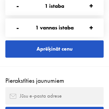
-
+
1
istaba
-
+
1
vannas istaba
Aprēķināt cenu
Pierakstīties jaunumiem