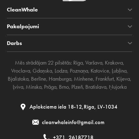
CleanWhale
Pakalpojumi
Darbs
Mēs strādājam 22 pilsētās:
Rīga
,
Varšava
,
Krakova
,
Vroclava
,
Gdaņska
,
Lodza
,
Poznaņa
,
Katovice
,
Ļubļina
,
Bjalistoka
,
Berlīne
,
Hamburga
,
Minhene
,
Frankfurt
,
Kijeva
,
Ļviva
,
Minska
,
Prāga
,
Brno
,
Plzeň
,
Bratislava
,
Ņujorka
Aplokciema iela 18-12,Rīga, LV-1034
cleanwhaleinfo@gmail.com
+371
26187718