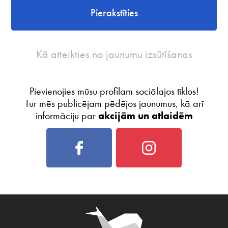
Pierakstīties
Kā atteikties no jaunumu izsūtīšanas
Pievienojies mūsu profilam sociālajos tīklos!
Tur mēs publicējam pēdējos jaunumus, kā arī
informāciju par
akcijām un atlaidēm