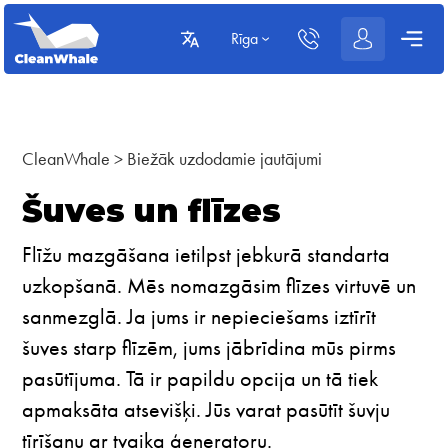
Rīga
CleanWhale
>
Biežāk uzdodamie jautājumi
Šuves un flīzes
Flīžu mazgāšana ietilpst jebkurā standarta
uzkopšanā. Mēs nomazgāsim flīzes virtuvē un
sanmezglā. Ja jums ir nepieciešams iztīrīt
šuves starp flīzēm, jums jābrīdina mūs pirms
pasūtījuma. Tā ir papildu opcija un tā tiek
apmaksāta atsevišķi. Jūs varat pasūtīt šuvju
tīrīšanu ar tvaika ģeneratoru.