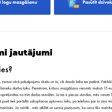
īt logu mazgāšanu
Pasūtīt dzīvo
mi jautājumi
ies?
 ņemot vērā pakalpojumu skaitu un to, cik daudz laika tas patērē. Faktiski
inieku darba laiku. Piemēram, krāsns mazgāšana vienmēr maksā 15 euro 
aprēķinātas no trim darba stundām. Ja tas ir piecas stundas, mēs varam l
bajā pusē tiek parādīts uzkopšanas aptuvens laiks, pa telefonu par to zi
nīsies. Ja vairāk - mēs atklāti un uzreiz paziņosim, ka cena tiks mainīt