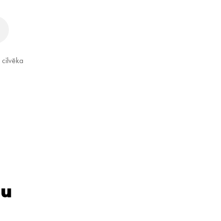
 cilvēka
nu