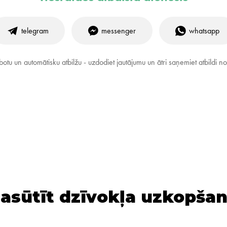
telegram
messenger
whatsapp
otu un automātisku atbilžu - uzdodiet jautājumu un ātri saņemiet atbildi no
asūtīt dzīvokļa uzkopša