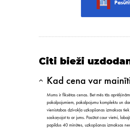
Pasūt
Citi bieži uzdoda
Kad cena var mainīt
Mums ir fiksētas cenas. Bet mēs tās aprēķinām,
pakalpojumiem, pakalpojumu komplektu un darb
vienistabas dzīvokļa uzkopšanas izmaksas tiek 
saskaņojot to ar jums. Pasūtot caur vietni, la
papildus 40 minūtes, uzkopšanas izmaksas nemai