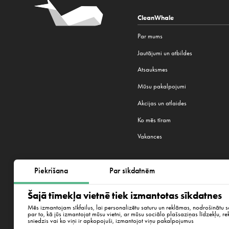
CleanWhale
Par mums
Jautājumi un atbildes
Atsauksmes
Mūsu pakalpojumi
Akcijas un atlaides
Ko mēs tīram
Vakances
Piekrišana
Par sīkdatnēm
Mēs strādājam 22 pilsētās:
Rīga
,
V
Šajā tīmekļa vietnē tiek izmantotas sīkdatnes
Plzeň
,
Bratislava
,
Ņujorka
Mēs izmantojam sīkfailus, lai personalizētu saturu un reklāmas, nodrošinātu 
par to, kā jūs izmantojat mūsu vietni, ar mūsu sociālo plašsaziņas līdzekļu, re
sniedzis vai ko viņi ir apkopojuši, izmantojot viņu pakalpojumus
Aplokciema iela 18-12,Rīga