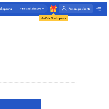
Personīgais konts
uzkopšana
Vairāk pakalpojumu
Uzdāvināt uzkopšanu