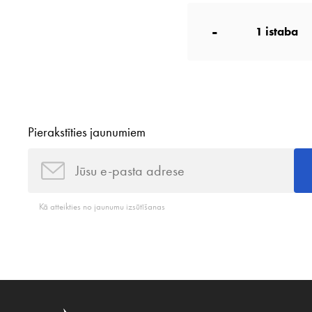
-
1
istaba
Pierakstīties jaunumiem
Kā atteikties no jaunumu izsūtīšanas