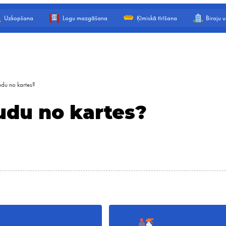
Uzkopšana
Logu mazgāšana
Ķīmiskā tīrīšana
Biroju 
udu no kartes?
udu no kartes?