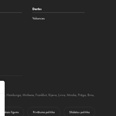
Darbs
Vakances
līne
,
Hamburga
,
Minhene
,
Frankfurt
,
Kijeva
,
Ļviva
,
Minska
,
Prāga
,
Brno
,
ubliskais līgums
Privātuma politika
Sīkdatņu politika