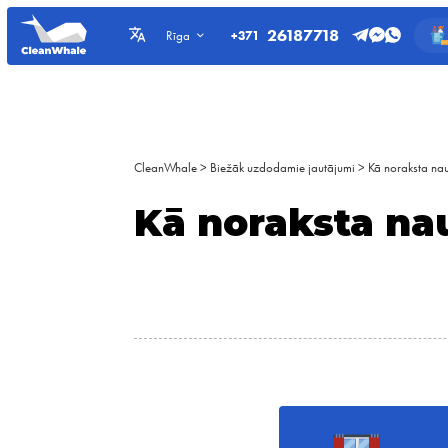
26187718
+371
Rīga
CleanWhale
>
Biežāk uzdodamie jautājumi
>
Kā noraksta na
Kā noraksta na