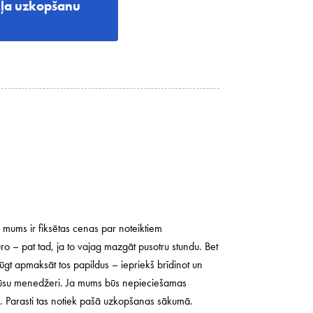
kļa uzkopšanu
 mums ir fiksētas cenas par noteiktiem
– pat tad, ja to vajag mazgāt pusotru stundu. Bet
ūgt apmaksāt tos papildus – iepriekš brīdinot un
ņo mūsu menedžeri. Ja mums būs nepieciešamas
a. Parasti tas notiek pašā uzkopšanas sākumā.