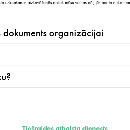
ā. Ja uzkopšanas aizkavēšanās notiek mūsu vainas dēļ, jūs par to neko 
 dokuments organizācijai
ku?
Tiešraides atbalsta dienests