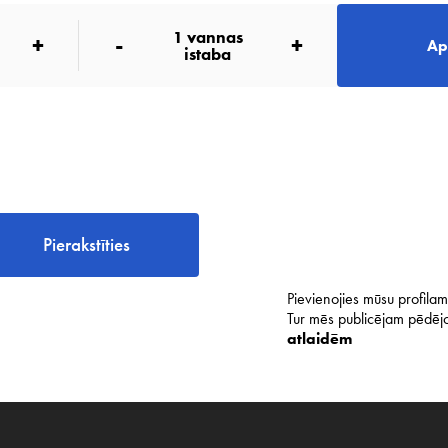
1
vannas
+
-
+
Ap
istaba
Pierakstīties
Pievienojies mūsu profilam 
Tur mēs publicējam pēdējo
atlaidēm