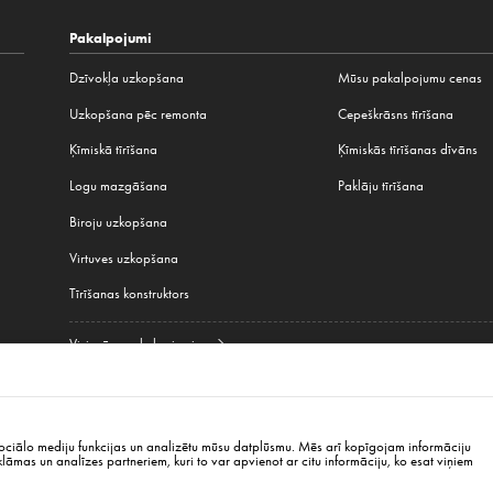
Pakalpojumi
Dzīvokļa uzkopšana
Mūsu pakalpojumu cenas
Uzkopšana pēc remonta
Cepeškrāsns tīrīšana
Ķīmiskā tīrīšana
Ķīmiskās tīrīšanas dīvāns
Logu mazgāšana
Paklāju tīrīšana
Biroju uzkopšana
Virtuves uzkopšana
Tīrīšanas konstruktors
Visi mūsu pakalpojumi
aršava
,
Krakova
,
Vroclava
,
Gdaņska
,
Lodza
,
Poznaņa
,
Katovice
,
Ļubļina
,
Bjalistoka
,
Ber
sociālo mediju funkcijas un analizētu mūsu datplūsmu. Mēs arī kopīgojam informāciju
klāmas un analīzes partneriem, kuri to var apvienot ar citu informāciju, ko esat viņiem
, LV-1034
cleanwhaleinfo@gmail.com
+371
26187718
P