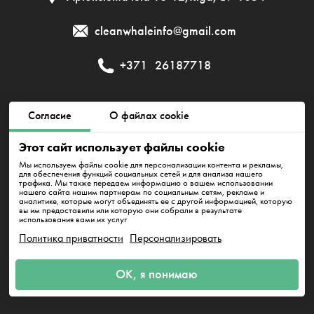
cleanwhaleinfo@gmail.com
+371
26187718
Публичный договор
Политика приватности
Согласие
О файлах cookie
Этот сайт использует файлы cookie
Политика использования файлов cookie
Мы используем файлы cookie для персонализации контента и рекламы,
для обеспечения функций социальных сетей и для анализа нашего
трафика. Мы также передаем информацию о вашем использовании
нашего сайта нашим партнерам по социальным сетям, рекламе и
SIA IT klīnings. MUN 50203411451
аналитике, которые могут объединять ее с другой информацией, которую
Juridiskā adrese: Aplokciema iela 18-12,Rīga, LV-1034. Pasūtījumu
вы им предоставили или которую они собрали в результате
pieņemšanas laiks- visu diennakti. Biroja darba laiks: 8:00 - 17:00
использования вами их услуг
Политика приватности
Персонализировать
ОК, я понимаю