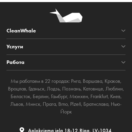
CleanWhale
Услуги
Работа
Мы работаем в 22 городах:
Рига
,
Варшава
,
Краков
,
Вроцлав
,
Гданьск
,
Лодзь
,
Познань
,
Катовице
,
Люблин
,
Беласток
,
Берлин
,
Гамбург
,
Мюнхен
,
Frankfurt
,
Киев
,
Львов
,
Минск
,
Прага
,
Brno
,
Plzeň
,
Братислава
,
Нью-
Йорк
Aplokciema iela 18-12,Rīga, LV-1034