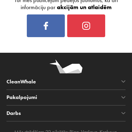
Tur mēs publicējam pēdējos jaunumus, kā arī
informāciju par
akcijām un atlaidēm
CleanWhale
Pakalpojumi
Darbs
Mēs strādājam 22 pilsētās:
Rīga
,
Varšava
,
Krakova
,