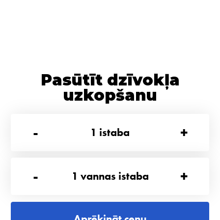
Pasūtīt dzīvokļa
uzkopšanu
-
+
1
istaba
-
+
1
vannas istaba
Aprēķināt cenu