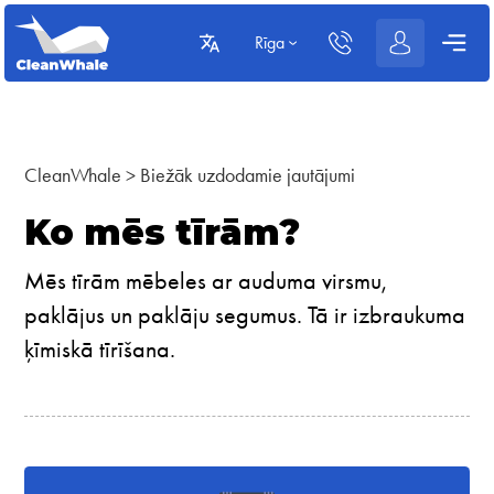
Rīga
CleanWhale
>
Biežāk uzdodamie jautājumi
Ko mēs tīrām?
Mēs tīrām mēbeles ar auduma virsmu,
paklājus un paklāju segumus. Tā ir izbraukuma
ķīmiskā tīrīšana.