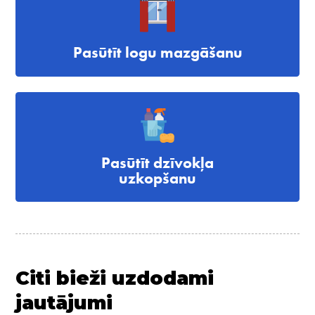
Pasūtīt logu mazgāšanu
Pasūtīt dzīvokļa
uzkopšanu
Citi bieži uzdodami
jautājumi