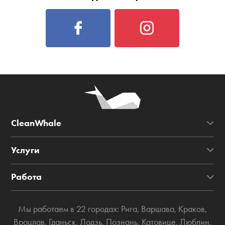
CleanWhale
Услуги
Работа
Мы работаем в 22 городах:
Рига
,
Варшава
,
Краков
,
Вроцлав
,
Гданьск
,
Лодзь
,
Познань
,
Катовице
,
Люблин
,