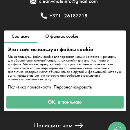
cleanwhaleinfo@gmail.com
+371
26187718
Публичный договор
Политика приватности
Согласие
О файлах cookie
Этот сайт использует файлы cookie
Политика использования файлов cookie
Мы используем файлы cookie для персонализации контента и рекламы,
для обеспечения функций социальных сетей и для анализа нашего
трафика. Мы также передаем информацию о вашем использовании
нашего сайта нашим партнерам по социальным сетям, рекламе и
SIA IT klīnings. MUN 50203411451
аналитике, которые могут объединять ее с другой информацией, которую
Juridiskā adrese: Aplokciema iela 18-12,Rīga, LV-1034. Pasūtījumu
вы им предоставили или которую они собрали в результате
pieņemšanas laiks- visu diennakti. Biroja darba laiks: 8:00 - 17:00
использования вами их услуг
Политика приватности
Персонализировать
ОК, я понимаю
Напишите нам