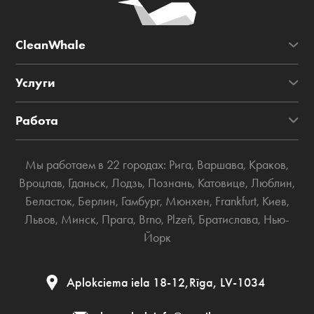
CleanWhale
Услуги
Работа
Мы работаем в 22 городах:
Рига
,
Варшава
,
Краков
,
Вроцлав
,
Гданьск
,
Лодзь
,
Познань
,
Катовице
,
Люблин
,
Беласток
,
Берлин
,
Гамбург
,
Мюнхен
,
Frankfurt
,
Киев
,
Львов
,
Минск
,
Прага
,
Brno
,
Plzeň
,
Братислава
,
Нью-
Йорк
Aplokciema iela 18-12,Rīga, LV-1034