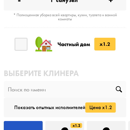
1
санузел
* Полноценная уборка всей квартиры, кухни, туалета и ванной
комнаты
Частный дом
x1.2
ВЫБЕРИТЕ КЛИНЕРА
Показать опытных исполнителей
Цена x1.2
x1.2